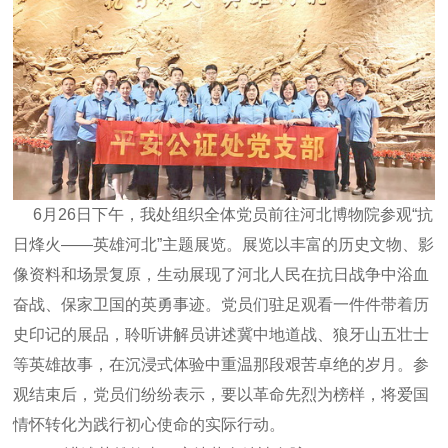
6月26日下午，我处组织全体党员前往河北博物院参观“抗
日烽火——英雄河北”主题展览。展览以丰富的历史文物、影
像资料和场景复原，生动展现了河北人民在抗日战争中浴血
奋战、保家卫国的英勇事迹。党员们驻足观看一件件带着历
史印记的展品，聆听讲解员讲述冀中地道战、狼牙山五壮士
等英雄故事，在沉浸式体验中重温那段艰苦卓绝的岁月。参
观结束后，党员们纷纷表示，要以革命先烈为榜样，将爱国
情怀转化为践行初心使命的实际行动。